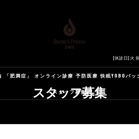
[休診日] 
内
「肥満症」
オンライン診療
予防医療
快眠YOBOパッ
スタッフ募集
スタッフ募集