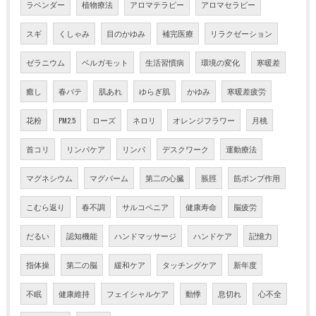
ラベンダー
植物療法
アロマテラピー
アロマセラピー
スギ
くしゃみ
目のかゆみ
補完医療
リラクゼーション
ゼラニウム
ベルガモット
生活習慣病
環境の変化
寒暖差
癒し
春バテ
肌あれ
ゆらぎ肌
かゆみ
寒暖差疲労
花粉
PM2.5
ローズ
ネロリ
オレンジフラワー
月桃
首コリ
リンパケア
リンパ
デスクワーク
運動療法
マグネシウム
マグバーム
第二の心臓
脹脛
筋ポンプ作用
こむら返り
春不調
サルコペニア
健康寿命
脳疲労
だるい
認知機能
ハンドマッサージ
ハンドケア
記憶力
指体操
第二の脳
緩和ケア
タッチングケア
新年度
不眠
健康維持
フェイシャルケア
動悸
息切れ
心不全