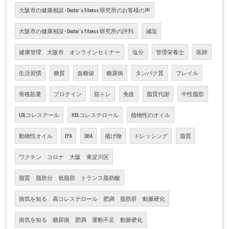
大阪市の健康相談･Doctor`s Fitness 研究所のお客様の声
大阪市の健康相談･Doctor`s Fitness 研究所の評判
減塩
健康管理 大阪市 オンラインセミナー
塩分
管理栄養士
医師
生活習慣
糖質
血糖値
糖尿病
タンパク質
フレイル
骨格筋量
プロテイン
筋トレ
免疫
脂質代謝
中性脂肪
LDLコレステール
HDLコレステロール
植物性のオイル
動物性オイル
EPA
DHA
揚げ物
ドレッシング
脂質
ワクチン コロナ 大阪 東淀川区
脂質 脂肪分 低脂肪 トランス脂肪酸
病気を知る 高コレステロール 肥満 脂肪肝 動脈硬化
病気を知る 糖尿病 肥満 運動不足 動脈硬化