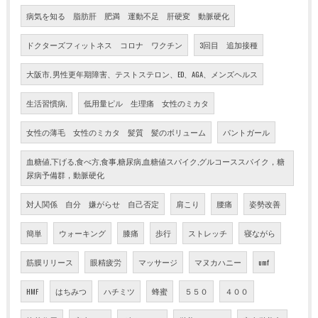
病気を知る 脂肪肝 肥満 運動不足 肝硬変 動脈硬化
ドクターズフィットネス コロナ ワクチン
3回目 追加接種
大阪市, 男性更年期障害、テストステロン、ED、AGA、メンズヘルス
生活習慣病,
低用量ピル 生理痛 女性のミカタ
女性の薄毛 女性のミカタ 髪質 髪のボリューム
パントガール
血糖値,下げる,食べ方,食事,糖尿病,血糖値スパイク,グルコーススパイク，糖
尿病予備群，動脈硬化
対人関係 自分 嫌がらせ 自己否定
肩こり
腰痛
姿勢改善
簡単
ウォーキング
膝痛
歩行
ストレッチ
寝ながら
筋膜リリース
眼精疲労
マッサージ
マヌカハニー
umf
HMF
はちみつ
ハチミツ
蜂蜜
５５０
４００