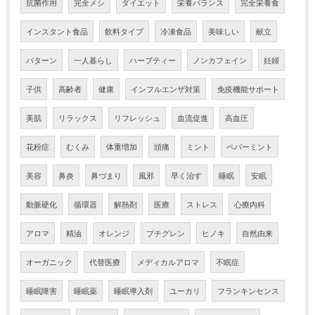
抗菌作用
完全メシ
ダイエット
栄養バランス
完全栄養食
インスタント食品
飲料タイプ
冷凍食品
美味しい
献立
パターン
一人暮らし
ハーブティー
ノンカフェイン
妊婦
子供
高齢者
健康
インフルエンザ対策
免疫機能サポート
美肌
リラックス
リフレッシュ
血流促進
高血圧
花粉症
むくみ
体重増加
頭痛
ミント
ペパーミント
美容
鼻炎
鼻づまり
風邪
早く治す
睡眠
安眠
動脈硬化
循環器
解熱剤
医療
ストレス
心療内科
アロマ
精油
オレンジ
プチグレン
ヒノキ
自然由来
オーガニック
代替医療
メディカルアロマ
不眠症
睡眠障害
睡眠薬
睡眠導入剤
ユーカリ
フランキンセンス